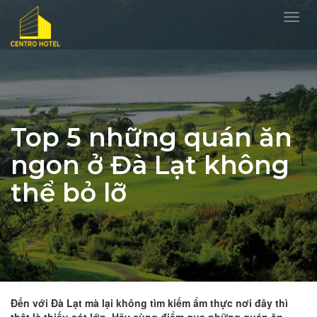
Toggl
navig
Top 5 những quán ăn
ngon ở Đà Lạt không
thể bỏ lỡ
Đến với Đà Lạt mà lại không tìm kiếm ẩm thực nơi đây thì