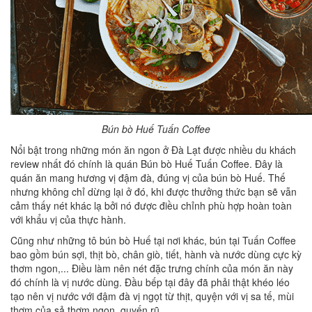
Bún bò Huế Tuấn Coffee
Nổi bật trong những món ăn ngon ở Đà Lạt được nhiều du khách
review nhất đó chính là quán Bún bò Huế Tuấn Coffee. Đây là
quán ăn mang hương vị đậm đà, đúng vị của bún bò Huế. Thế
nhưng không chỉ dừng lại ở đó, khi được thưởng thức bạn sẽ vẫn
cảm thấy nét khác lạ bởi nó được điều chỉnh phù hợp hoàn toàn
với khẩu vị của thực hành.
Cũng như những tô bún bò Huế tại nơi khác, bún tại Tuấn Coffee
bao gồm bún sợi, thịt bò, chân giò, tiết, hành và nước dùng cực kỳ
thơm ngon,... Điều làm nên nét đặc trưng chính của món ăn này
đó chính là vị nước dùng. Đầu bếp tại đây đã phải thật khéo léo
tạo nên vị nước với đậm đà vị ngọt từ thịt, quyện với vị sa tế, mùi
thơm của sả thơm ngon, quyến rũ.