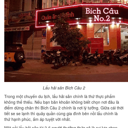
Lẩu hải sản Bích Câu 2
Trong một chuyến du lịch, lẩu hải sản chính là thứ thực phẩm
không thể thiếu. Nếu bạn băn khoăn không biết chọn nơi đâu là
điểm dừng chân thì Bích Câu 2 chính là nơi lý tưởng. Giữa cái thời
tiết se se lạnh thì quây quần cùng gia đình bên nồi lẩu chính là
thứ hạnh phúc, ấm áp tuyệt vời nhất.
Một nồi lẩu hải sản từ 2-6 người thưởng thức sẽ là sự lựa chọn